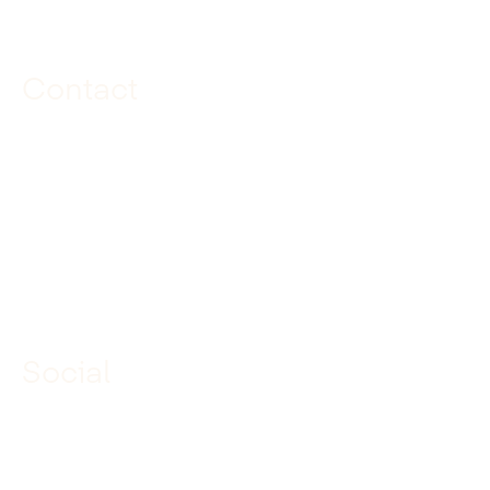
Contact
085 040 97 00
info@dekuiperinfrabouw.nl
Social
Linkedin
Facebook