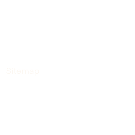
Instagram
YouTube
TikTok
Sitemap
Home
Specialismen
Projecten
Over ons