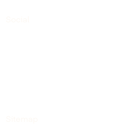
Social
Linkedin
Facebook
Instagram
YouTube
TikTok
Sitemap