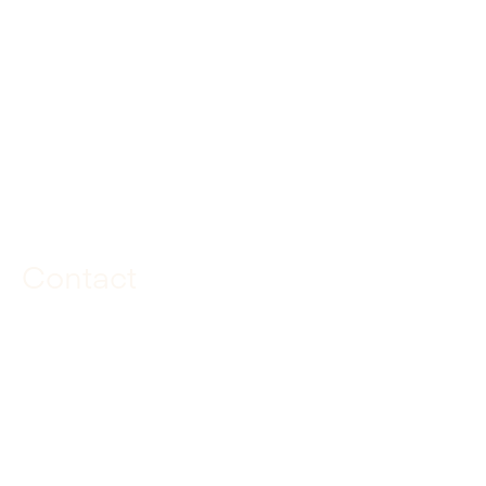
KvK: 23035310
BTW-nummer: NL.8158.42.594B01
Route
Contact
085 040 97 00
info@dekuiperinfrabouw.nl