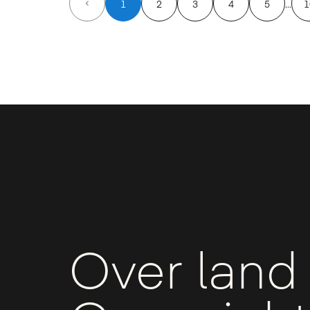
1
2
3
4
5
1
Over land