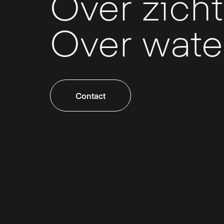
Over zicht
Over wate
Contact