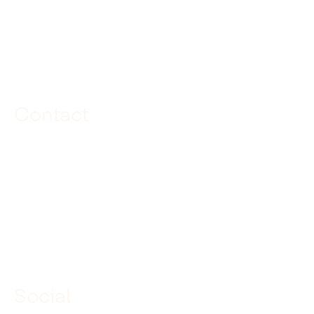
Route
Contact
085 040 97 00
info@dekuiperinfrabouw.nl
Social