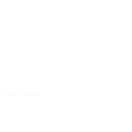
Linkedin
Facebook
Instagram
YouTube
TikTok
Sitemap
Home
Specialismen