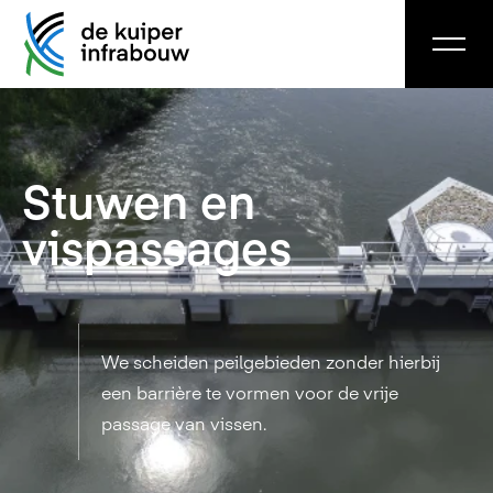
Stuwen en
vispassages
We scheiden peilgebieden zonder hierbij
een barrière te vormen voor de vrije
passage van vissen.