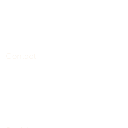
BTW-nummer: NL.8158.42.594B01
Route
Contact
085 040 97 00
info@dekuiperinfrabouw.nl