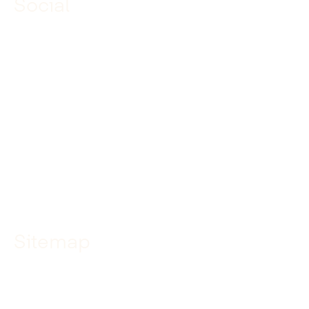
Social
Linkedin
Facebook
Instagram
YouTube
TikTok
Sitemap
Home
Specialismen