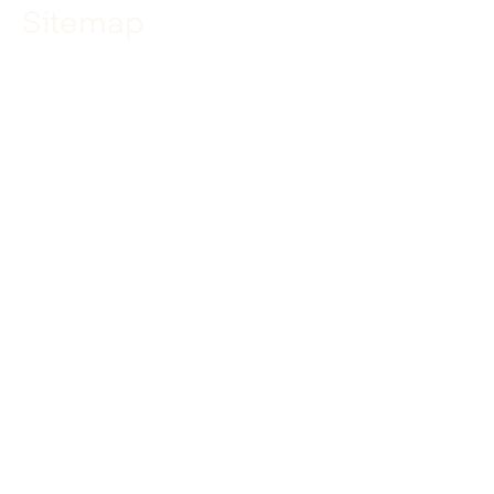
Sitemap
Home
Specialismen
Projecten
Over ons
Werken bij
Leren bij
Actueel
Contact