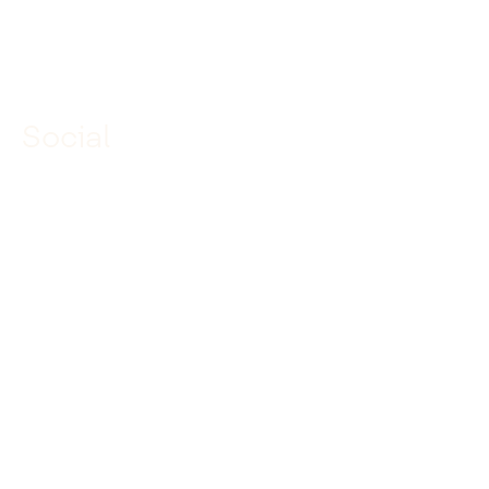
info@dekuiperinfrabouw.nl
Social
Linkedin
Facebook
Instagram
YouTube
TikTok