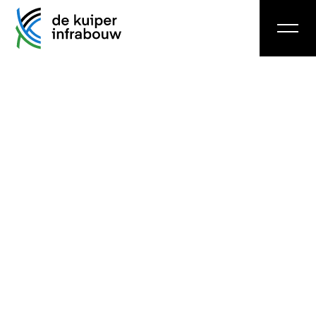
40 uur
Rioleur
Direct solliciteren
Ben jij een vakman in de riolering en werk