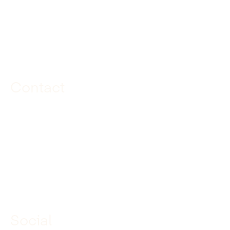
Route
Contact
085 040 97 00
info@dekuiperinfrabouw.nl
Social