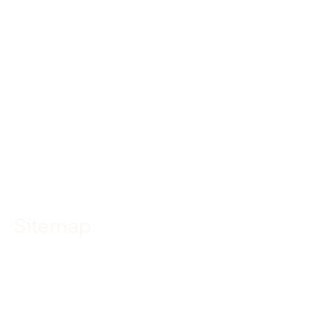
Linkedin
Facebook
Instagram
YouTube
TikTok
Sitemap
Home
Specialismen