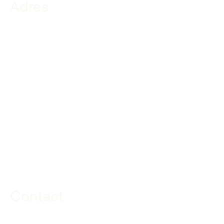
Adres
De Kuiper Infrabouw
Wiedhaak 20
3371 KD Hardinxveld-Giessendam
KvK: 23035310
BTW-nummer: NL.8158.42.594B01
Route
Contact