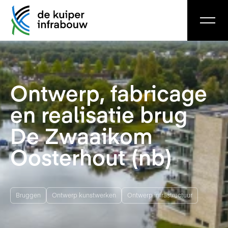
Ontwerp, fabricage
en realisatie brug
De Zwaaikom
Oosterhout (nb)
Bruggen
Ontwerp kunstwerken
Ontwerp infrastructuur