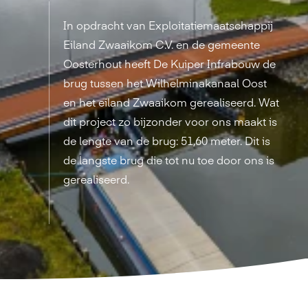
In opdracht van Exploitatiemaatschappij
Eiland Zwaaikom C.V. en de gemeente
Oosterhout heeft De Kuiper Infrabouw de
brug tussen het Wilhelminakanaal Oost
en het eiland Zwaaikom gerealiseerd. Wat
dit project zo bijzonder voor ons maakt is
de lengte van de brug: 51,60 meter. Dit is
de langste brug die tot nu toe door ons is
gerealiseerd.