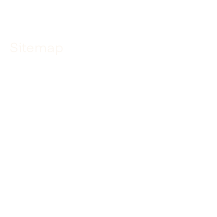
Sitemap
Home
Specialismen
Projecten
Over ons
Werken bij
Leren bij
Actueel
Contact