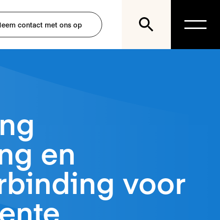
eem contact met ons op
ing
ing en
rbinding voor
ente