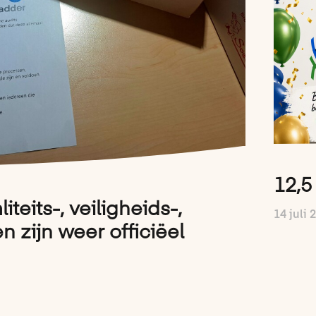
12,5 
iteits-, veiligheids-,
14 juli 
 zijn weer officiëel