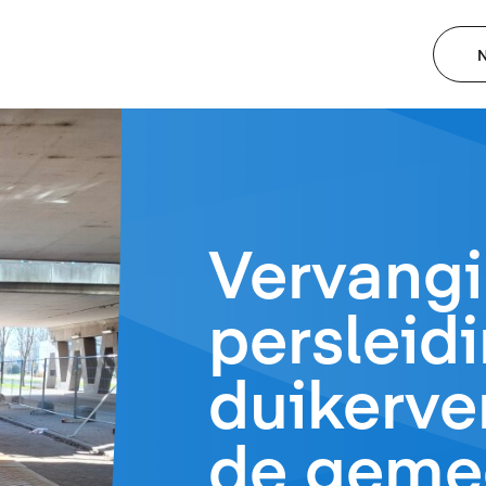
N
Vervang
persleid
duikerve
de geme