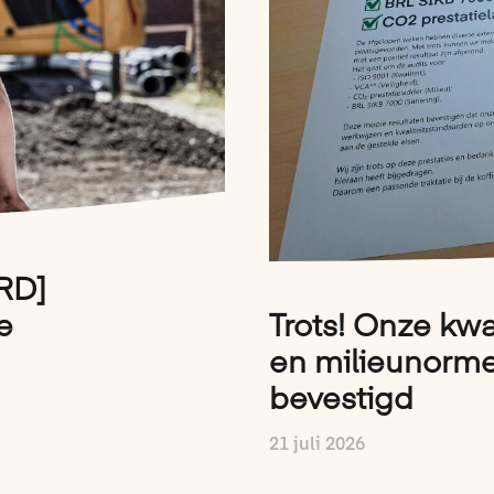
RD]
e
Trots! Onze kwal
en milieunormen
bevestigd
21 juli 2026