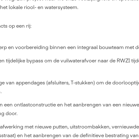
het lokale riool- en watersysteem.
cts op een rij:
rp en voorbereiding binnen een integraal bouwteam met d
en tijdelijke bypass om de vuilwaterafvoer naar de RWZI t
cage van appendages (afsluiters, T-stukken) om de doorloopt
.
an een ontlastconstructie en het aanbrengen van een nieuwe
ng door.
fwerking met nieuwe putten, uitstroombakken, vernieuwde b
traat) en het aanbrengen van de definitieve bestrating van 