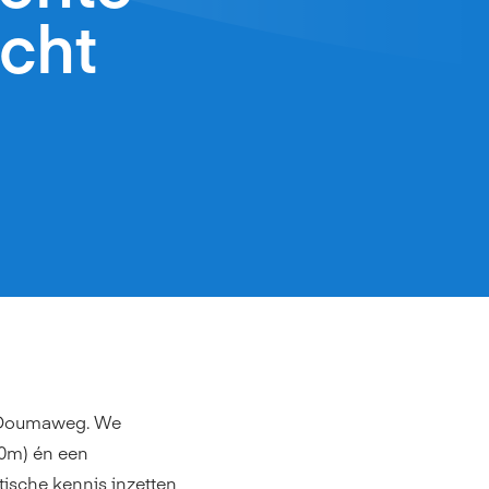
cht
r Doumaweg. We
40m) én een
tische kennis inzetten