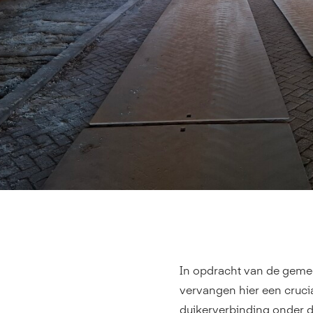
In opdracht van de geme
vervangen hier een crucia
duikerverbinding onder d