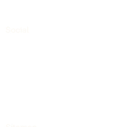
Social
Linkedin
Facebook
Instagram
YouTube
TikTok
Sitemap