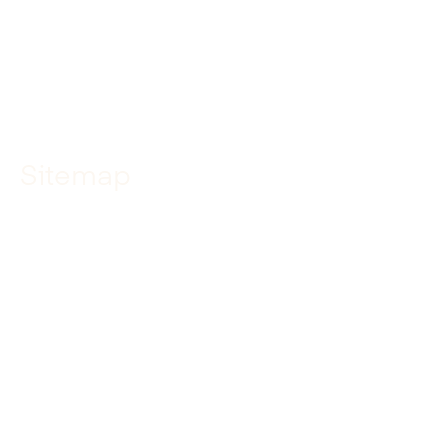
YouTube
TikTok
Sitemap
Home
Specialismen
Projecten
Over ons
Werken bij
Leren bij