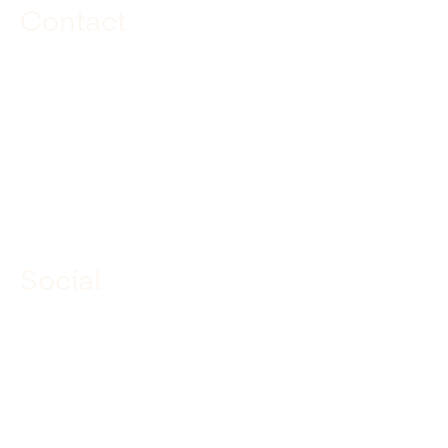
Contact
085 040 97 00
info@dekuiperinfrabouw.nl
Social
Linkedin
Facebook
Instagram