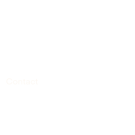
KvK: 23035310
BTW-nummer: NL.8158.42.594B01
Route
Contact
085 040 97 00
info@dekuiperinfrabouw.nl