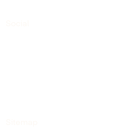
Social
Linkedin
Facebook
Instagram
YouTube
TikTok
Sitemap