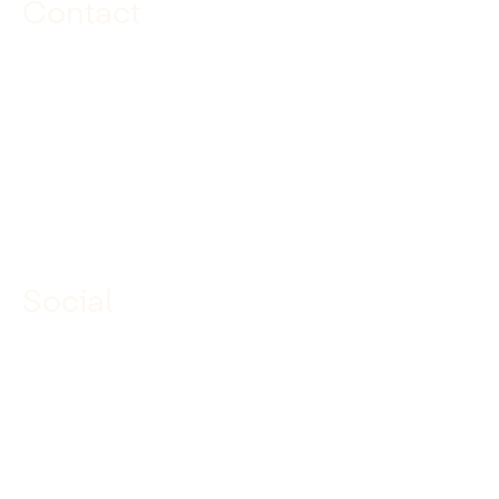
Contact
085 040 97 00
info@dekuiperinfrabouw.nl
Social
Linkedin
Facebook
Instagram