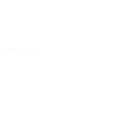
YouTube
TikTok
Sitemap
Home
Specialismen
Projecten
Over ons
Werken bij
Leren bij